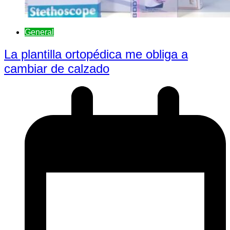
General
La plantilla ortopédica me obliga a
cambiar de calzado