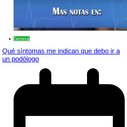
General
Qué síntomas me indican que debo ir a
un podólogo