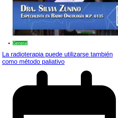
General
La radioterapia puede utilizarse también
como método paliativo