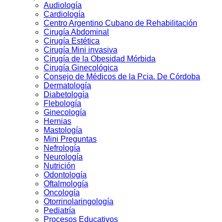
Audiologí­a
Cardiología
Centro Argentino Cubano de Rehabilitación
Cirugía Abdominal
Cirugía Estética
Cirugía Mini invasiva
Cirugí­a de la Obesidad Mórbida
Cirugí­a Ginecológica
Consejo de Médicos de la Pcia. De Córdoba
Dermatologí­a
Diabetologí­a
Flebología
Ginecologí­a
Hernias
Mastología
Mini Preguntas
Nefrologí­a
Neurología
Nutrición
Odontologí­a
Oftalmologí­a
Oncología
Otorrinolaringologí­a
Pediatría
Procesos Educativos