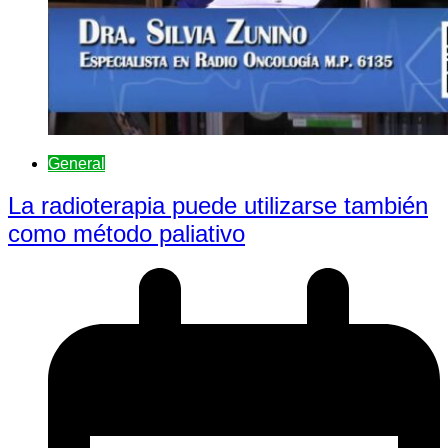
General
La radioterapia puede utilizarse también
como método paliativo