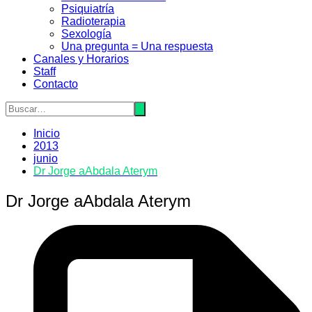
Psiquiatrí­a
Radioterapia
Sexologí­a
Una pregunta = Una respuesta
Canales y Horarios
Staff
Contacto
Inicio
2013
junio
Dr Jorge aAbdala Aterym
Dr Jorge aAbdala Aterym