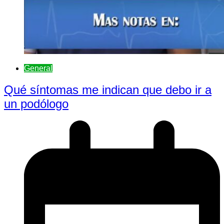
General
Qué síntomas me indican que debo ir a
un podólogo