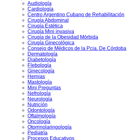
Audiologí­a
Cardiología
Centro Argentino Cubano de Rehabilitación
Cirugía Abdominal
Cirugía Estética
Cirugía Mini invasiva
Cirugí­a de la Obesidad Mórbida
Cirugí­a Ginecológica
Consejo de Médicos de la Pcia. De Córdoba
Dermatologí­a
Diabetologí­a
Flebología
Ginecologí­a
Hernias
Mastología
Mini Preguntas
Nefrologí­a
Neurología
Nutrición
Odontologí­a
Oftalmologí­a
Oncología
Otorrinolaringologí­a
Pediatría
Procesos Educativos