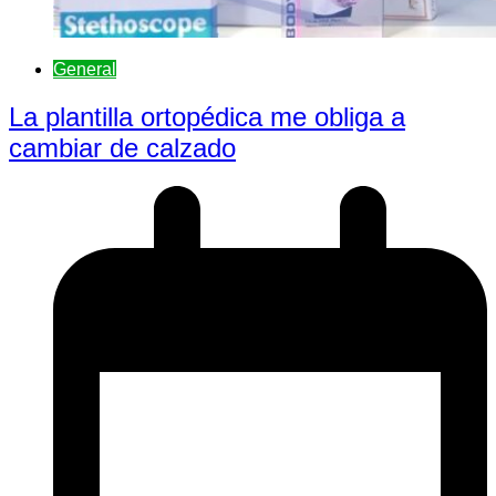
General
La plantilla ortopédica me obliga a
cambiar de calzado