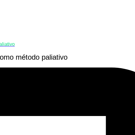
liativo
como método paliativo