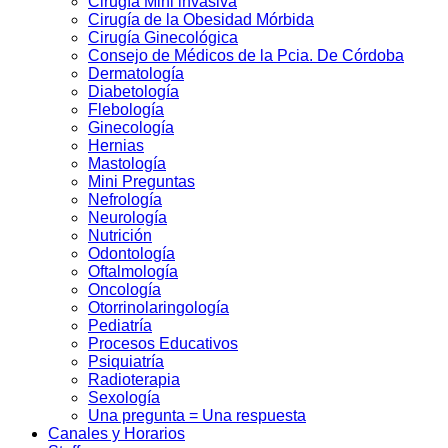
Cirugía Mini invasiva
Cirugí­a de la Obesidad Mórbida
Cirugí­a Ginecológica
Consejo de Médicos de la Pcia. De Córdoba
Dermatologí­a
Diabetologí­a
Flebología
Ginecologí­a
Hernias
Mastología
Mini Preguntas
Nefrologí­a
Neurología
Nutrición
Odontologí­a
Oftalmologí­a
Oncología
Otorrinolaringologí­a
Pediatría
Procesos Educativos
Psiquiatrí­a
Radioterapia
Sexologí­a
Una pregunta = Una respuesta
Canales y Horarios