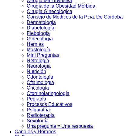
Cirugía Mini invasiva
Cirugí­a de la Obesidad Mórbida
Cirugí­a Ginecológica
Consejo de Médicos de la Pcia. De Córdoba
Dermatologí­a
Diabetologí­a
Flebología
Ginecologí­a
Hernias
Mastología
Mini Preguntas
Nefrologí­a
Neurología
Nutrición
Odontologí­a
Oftalmologí­a
Oncología
Otorrinolaringologí­a
Pediatría
Procesos Educativos
Psiquiatrí­a
Radioterapia
Sexologí­a
Una pregunta = Una respuesta
Canales y Horarios