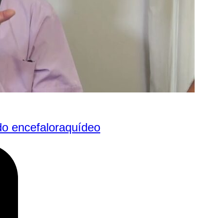
ido encefaloraquídeo