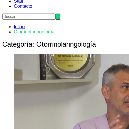
Staff
Contacto
Inicio
Otorrinolaringologí­a
Categoría:
Otorrinolaringologí­a