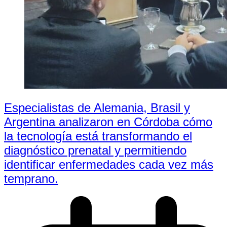
Especialistas de Alemania, Brasil y
Argentina analizaron en Córdoba cómo
la tecnología está transformando el
diagnóstico prenatal y permitiendo
identificar enfermedades cada vez más
temprano.