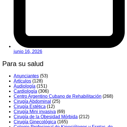
junio 16, 2026
Para su salud
Anunciantes
(53)
Artí­culos
(128)
Audiologí­a
(151)
Cardiología
(306)
Centro Argentino Cubano de Rehabilitación
(268)
Cirugía Abdominal
(25)
Cirugía Estética
(12)
Cirugía Mini invasiva
(69)
Cirugí­a de la Obesidad Mórbida
(212)
Cirugí­a Ginecológica
(165)
Colegio Profesional de Kinesiólogos y Fsptas. de