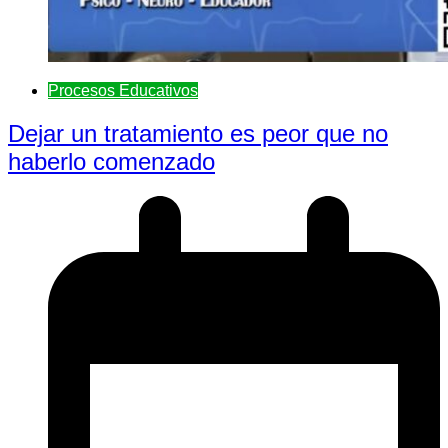
Procesos Educativos
Dejar un tratamiento es peor que no
haberlo comenzado