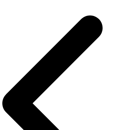
Navegación
de
entradas