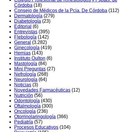
Córdoba
(18)
Consejo de Médicos de la Pcia. De Córdoba
(112)
Dermatologí­a
(279)
Diabetologí­a
(23)
Editorial
(6)
Entrevistas
(395)
Flebología
(142)
General
(3.282)
Ginecologí­a
(419)
Hernias
(143)
Instituto Oulton
(6)
Mastología
(84)
Mini Preguntas
(27)
Nefrologí­a
(268)
Neurología
(64)
Noticias
(3)
Novedades Farmacéuticas
(12)
Nutrición
(56)
Odontologí­a
(430)
Oftalmologí­a
(300)
Oncología
(236)
Otorrinolaringologí­a
(366)
Pediatría
(57)
Procesos Educativos
(104)