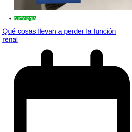
Nefrologí­a
Qué cosas llevan a perder la función
renal