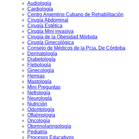
Audiologí­a
Cardiología
Centro Argentino Cubano de Rehabilitación
Cirugía Abdominal
Cirugía Estética
Cirugía Mini invasiva
Cirugí­a de la Obesidad Mórbida
Cirugí­a Ginecológica
Consejo de Médicos de la Pcia. De Córdoba
Dermatologí­a
Diabetologí­a
Flebología
Ginecologí­a
Hernias
Mastología
Mini Preguntas
Nefrologí­a
Neurología
Nutrición
Odontologí­a
Oftalmologí­a
Oncología
Otorrinolaringologí­a
Pediatría
Procesos Educativos