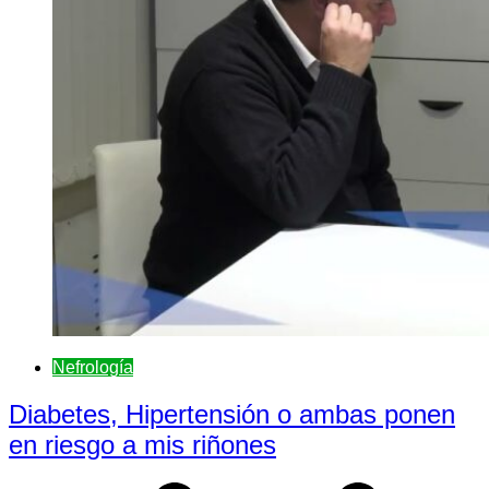
Nefrologí­a
Diabetes, Hipertensión o ambas ponen
en riesgo a mis riñones