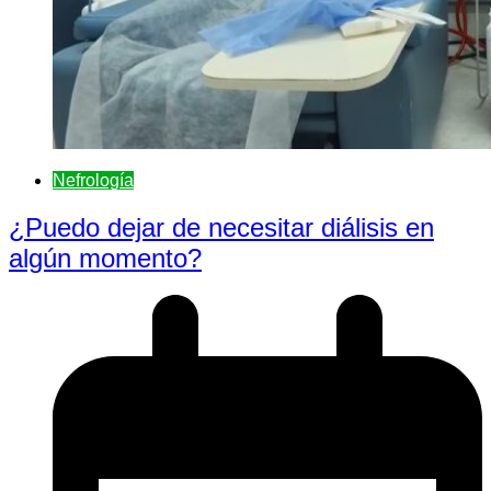
Nefrologí­a
¿Puedo dejar de necesitar diálisis en
algún momento?