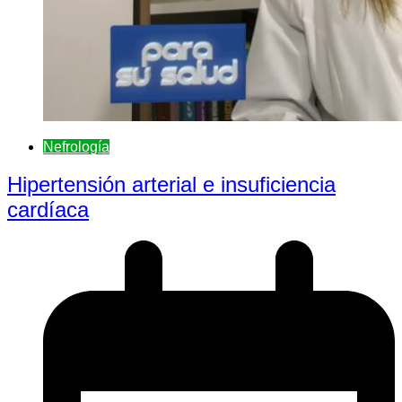
Nefrologí­a
Hipertensión arterial e insuficiencia
cardíaca