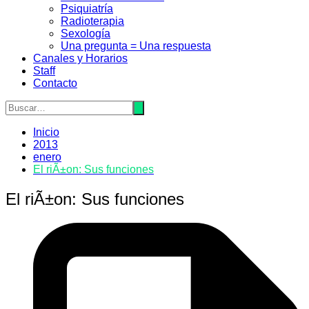
Psiquiatrí­a
Radioterapia
Sexologí­a
Una pregunta = Una respuesta
Canales y Horarios
Staff
Contacto
Inicio
2013
enero
El riÃ±on: Sus funciones
El riÃ±on: Sus funciones