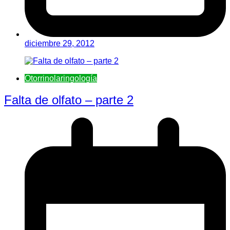
diciembre 29, 2012
Otorrinolaringologí­a
Falta de olfato – parte 2