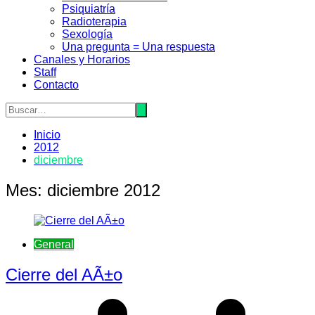
Psiquiatrí­a
Radioterapia
Sexologí­a
Una pregunta = Una respuesta
Canales y Horarios
Staff
Contacto
Inicio
2012
diciembre
Mes:
diciembre 2012
General
Cierre del AÃ±o