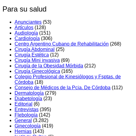
Para su salud
Anunciantes
(53)
Artí­culos
(128)
Audiologí­a
(151)
Cardiología
(306)
Centro Argentino Cubano de Rehabilitación
(268)
Cirugía Abdominal
(25)
Cirugía Estética
(12)
Cirugía Mini invasiva
(69)
Cirugí­a de la Obesidad Mórbida
(212)
Cirugí­a Ginecológica
(165)
Colegio Profesional de Kinesiólogos y Fsptas. de
Córdoba
(18)
Consejo de Médicos de la Pcia. De Córdoba
(112)
Dermatologí­a
(279)
Diabetologí­a
(23)
Editorial
(6)
Entrevistas
(395)
Flebología
(142)
General
(3.282)
Ginecologí­a
(419)
Hernias
(143)