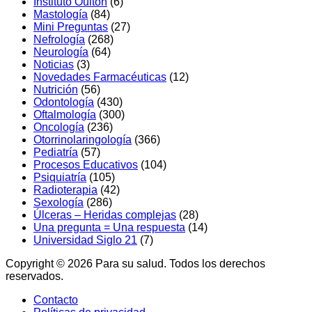
Instituto Oulton
(6)
Mastología
(84)
Mini Preguntas
(27)
Nefrologí­a
(268)
Neurología
(64)
Noticias
(3)
Novedades Farmacéuticas
(12)
Nutrición
(56)
Odontologí­a
(430)
Oftalmologí­a
(300)
Oncología
(236)
Otorrinolaringologí­a
(366)
Pediatría
(57)
Procesos Educativos
(104)
Psiquiatrí­a
(105)
Radioterapia
(42)
Sexologí­a
(286)
Úlceras – Heridas complejas
(28)
Una pregunta = Una respuesta
(14)
Universidad Siglo 21
(7)
Copyright © 2026 Para su salud. Todos los derechos
reservados.
Contacto