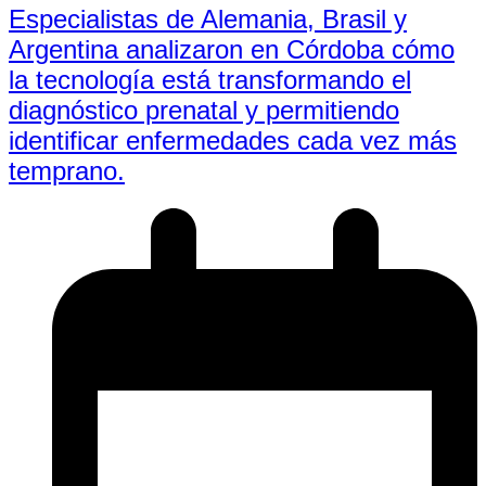
Especialistas de Alemania, Brasil y
Argentina analizaron en Córdoba cómo
la tecnología está transformando el
diagnóstico prenatal y permitiendo
identificar enfermedades cada vez más
temprano.