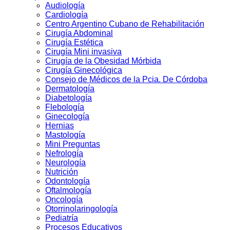
Audiologí­a
Cardiología
Centro Argentino Cubano de Rehabilitación
Cirugía Abdominal
Cirugía Estética
Cirugía Mini invasiva
Cirugí­a de la Obesidad Mórbida
Cirugí­a Ginecológica
Consejo de Médicos de la Pcia. De Córdoba
Dermatologí­a
Diabetologí­a
Flebología
Ginecologí­a
Hernias
Mastología
Mini Preguntas
Nefrologí­a
Neurología
Nutrición
Odontologí­a
Oftalmologí­a
Oncología
Otorrinolaringologí­a
Pediatría
Procesos Educativos