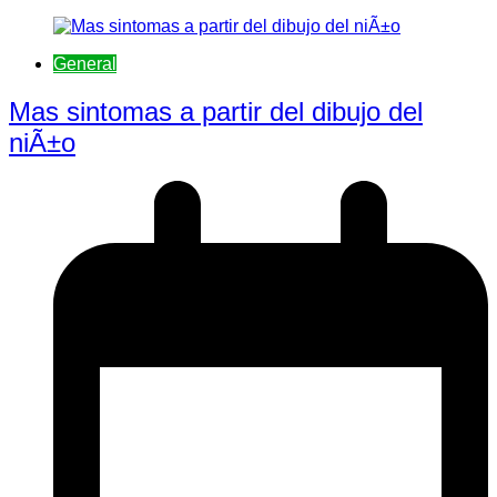
General
Mas sintomas a partir del dibujo del
niÃ±o