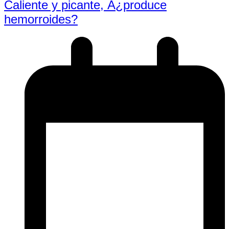
Caliente y picante, Â¿produce
hemorroides?