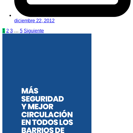
diciembre 22, 2012
Paginación
1
2
3
…
5
Siguiente
de
entradas