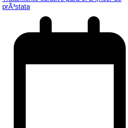
prÃ³stata